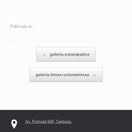
Publicado en .
Navegador de artículos
←
galeria-estampados
galeria-letras-volumetricas
→
Av. Portugal 658, Santiago.