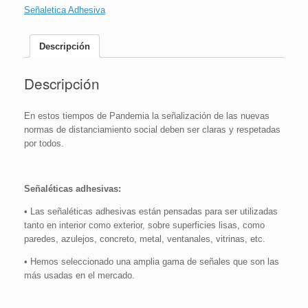
18x36
Señaletica Adhesiva
cm
o
30x20
Descripción
cm
cantidad
Descripción
En estos tiempos de Pandemia la señalización de las nuevas
normas de distanciamiento social deben ser claras y respetadas
por todos.
Señaléticas adhesivas:
• Las señaléticas adhesivas están pensadas para ser utilizadas
tanto en interior como exterior, sobre superficies lisas, como
paredes, azulejos, concreto, metal, ventanales, vitrinas, etc.
• Hemos seleccionado una amplia gama de señales que son las
más usadas en el mercado.