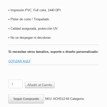
• Impresión PVC, Full color, 1440 DPI.
• Ploter de corte / Troquelado.
• Calidad asegurada, protección UV.
• No se despegan ni decoloran.
Si necesitas otros tamaños, soporte o diseño personalizado:
COTIZAR AQUÍ
Adhesivo
Añadir al Carrito
ACHS
|
No
SKU:
ACHS12-64
Categoría:
Seguir Comprando
Compartir
|