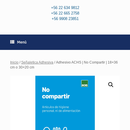
+56 22 634 9812
+56 22 665 2758
+56 9908 23851
Menú
Inicio
/
Señaletica Adhesiva
/ Adhesivo ACHS | No Compartir | 18×36
cm o 30×20 cm