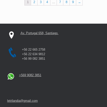
1
2
3
4
…
7
8
9
→
Av. Portugal 658, Santiago.
+56 22 665 2758
+56 22 634 9812
+56 99 082 3851
+569 9082 3851
letrilandia@gmail.com