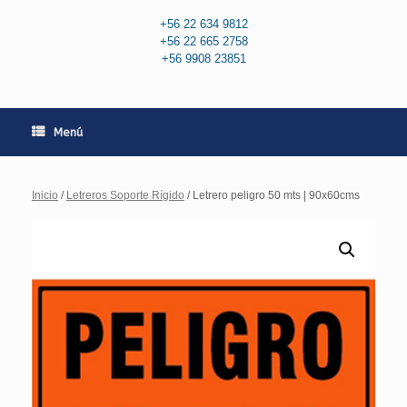
+56 22 634 9812
+56 22 665 2758
+56 9908 23851
Menú
Inicio
/
Letreros Soporte Rígido
/ Letrero peligro 50 mts | 90x60cms