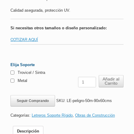
Calidad asegurada, protección UV.
Si necesitas otros tamaños o diseño personalizado:
COTIZAR AQUÍ
Elija Soporte
Trovicel / Sintra
Letrero
Añadir al
Metal
Carrito
peligro
50
mts
SKU:
LE-peligro-50m-90x60cms
Seguir Comprando
|
90x60cms
cantidad
Categorías:
Letreros Soporte Rígido
,
Obras de Construcción
Descripción