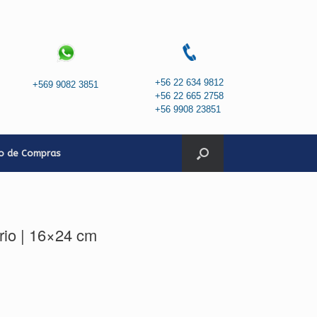
+56 22 634 9812
+569 9082 3851
+56 22 665 2758
+56 9908 23851
to de Compras
drio | 16×24 cm