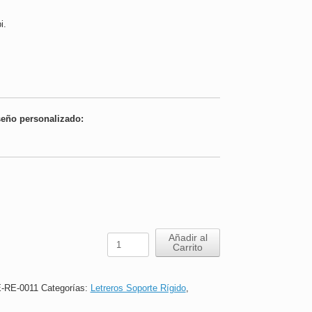
i.
seño personalizado:
Letrero
Añadir al
Carrito
Reciclaje
Vidrio
|
-RE-0011
Categorías:
Letreros Soporte Rígido
,
16x24
cm