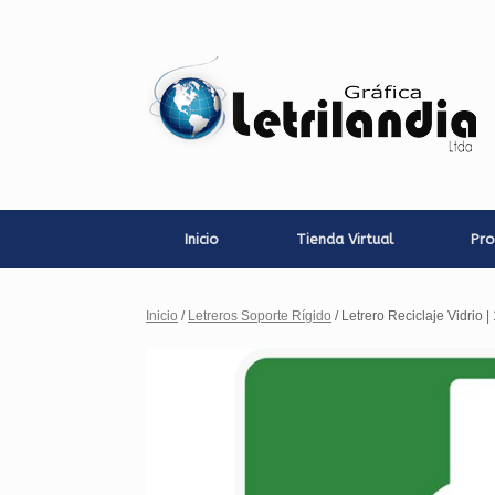
Saltar
al
contenido
Inicio
Tienda Virtual
Pro
Inicio
/
Letreros Soporte Rígido
/ Letrero Reciclaje Vidrio 