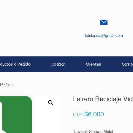
letrilandia@gmail.com
ductos a Pedido
Cotizar
Clientes
Carri
| 16×24 cm
Letrero Reciclaje Vi
$
6.000
CLP
Trovicel, Sintra o Metal.