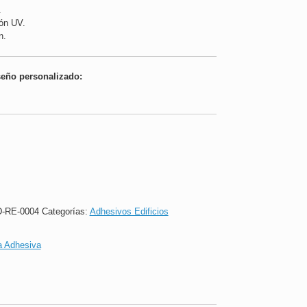
.
ión UV.
n.
seño personalizado:
-RE-0004
Categorías:
Adhesivos Edificios
a Adhesiva