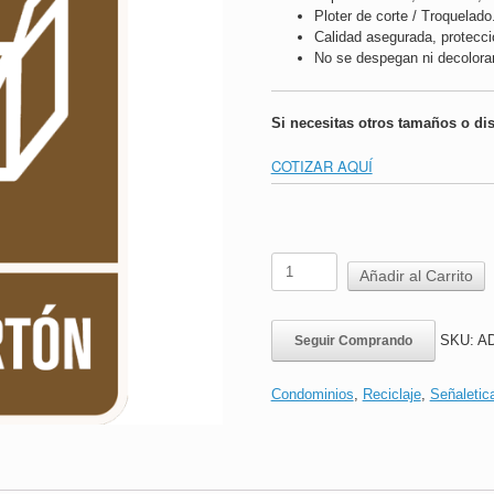
Ploter de corte / Troquelado
Calidad asegurada, protecc
No se despegan ni decolora
Si necesitas otros tamaños o di
COTIZAR AQUÍ
Adhesivo
Añadir al Carrito
Reciclaje
Cartón
|
SKU:
AD
Seguir Comprando
16x24cms
cantidad
Condominios
,
Reciclaje
,
Señaletic