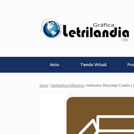
Saltar
al
contenido
Inicio
Tienda Virtual
Pro
Inicio
/
Señaletica Adhesiva
/ Adhesivo Reciclaje Cartón 