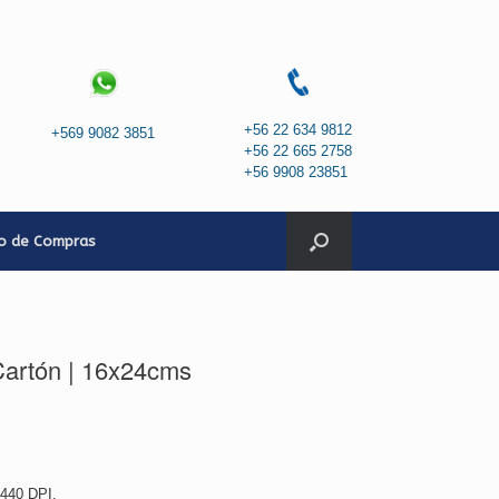
+56 22 634 9812
+569 9082 3851
+56 22 665 2758
+56 9908 23851
to de Compras
Cartón | 16x24cms
1440 DPI.