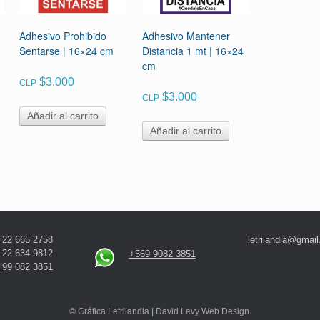
Adhesivo Prohibido
Adhesivo Mantener
Sentarse | 16×24 cm
Distancia 1 mt | 16×24
cm
$
3.000
CLP
$
3.000
CLP
Añadir al carrito
Añadir al carrito
 22 665 2758
letrilandia@gmai
 22 634 9812
+569 9082 3851
 99 082 3851
© Gráfica Letrilandia | David Levy Web Design.