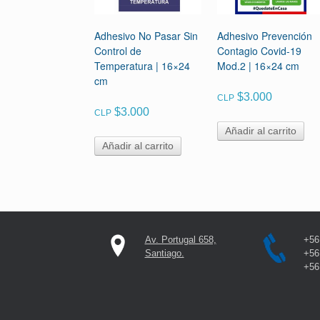
Adhesivo No Pasar Sin
Adhesivo Prevención
Control de
Contagio Covid-19
Temperatura | 16×24
Mod.2 | 16×24 cm
cm
$
3.000
CLP
$
3.000
CLP
Añadir al carrito
Añadir al carrito
Av. Portugal 658,
+56
Santiago.
+56
+56