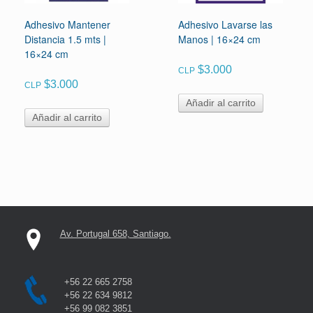
Adhesivo Mantener
Adhesivo Lavarse las
Distancia 1.5 mts |
Manos | 16×24 cm
16×24 cm
$
3.000
CLP
$
3.000
CLP
Añadir al carrito
Añadir al carrito
Av. Portugal 658, Santiago.
+56 22 665 2758
+56 22 634 9812
+56 99 082 3851