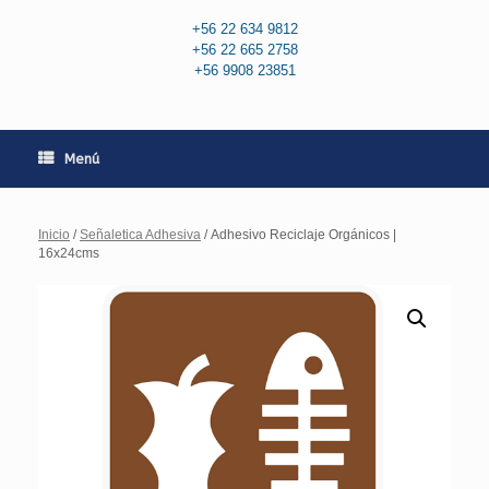
+56 22 634 9812
+56 22 665 2758
+56 9908 23851
Menú
Inicio
/
Señaletica Adhesiva
/ Adhesivo Reciclaje Orgánicos |
16x24cms