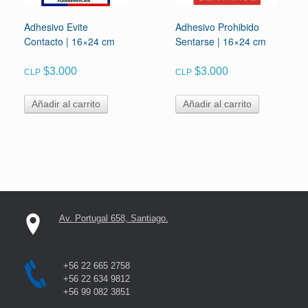
Adhesivo Evite
Adhesivo Prohibido
Contacto | 16×24 cm
Sentarse | 16×24 cm
$
3.000
$
3.000
CLP
CLP
Añadir al carrito
Añadir al carrito
Av. Portugal 658, Santiago.
+56 22 665 2758
+56 22 634 9812
+56 99 082 3851