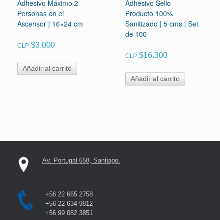
Adhesivo Máximo 2
Adhesivo Sello
Personas en el
Producto 100%
Ascensor | 16×24 cm
Sanitizado | 5 cms | Set
de 100
$
3.000
CLP
$
16.300
CLP
Añadir al carrito
Añadir al carrito
Av. Portugal 658, Santiago.
+56 22 665 2758
+56 22 634 9812
+56 99 082 3851