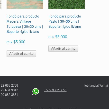
Fondo para producto
Fondo para producto
0
Madera Vintage
Pasto | 30×30 cms |
Turquesa | 30×30 cms |
Soporte rígido liviano
Soporte rígido liviano
$
5.000
CLP
$
5.000
CLP
Añadir al carrito
Añadir al carrito
 22 665 2758
letrilandia@gmai
 22 634 9812
+569 9082 3851
 99 082 3851