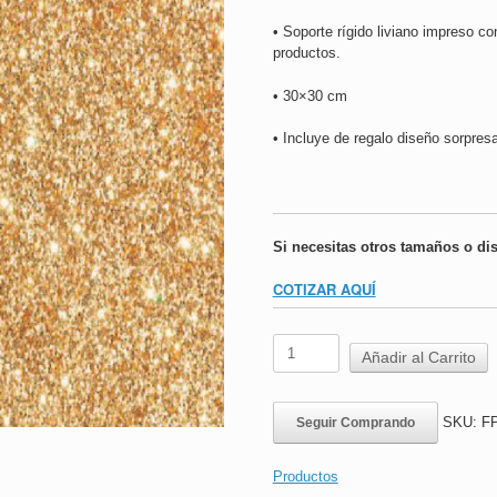
• Soporte rígido liviano impreso co
productos.
• 30×30 cm
• Incluye de regalo diseño sorpresa
Si necesitas otros tamaños o di
COTIZAR AQUÍ
Fondo
Añadir al Carrito
para
producto
Gold
SKU:
FP
Seguir Comprando
|
30x30
cms
Productos
|