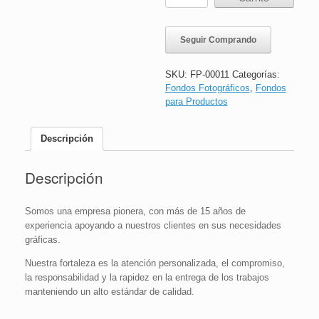
para
producto
Muro
Seguir Comprando
Iluminado
|
30x30
SKU:
FP-00011
Categorías:
cms
Fondos Fotográficos
,
Fondos
|
para Productos
Soporte
rígido
liviano
Descripción
cantidad
Descripción
Somos una empresa pionera, con más de 15 años de
experiencia apoyando a nuestros clientes en sus necesidades
gráficas.
Nuestra fortaleza es la atención personalizada, el compromiso,
la responsabilidad y la rapidez en la entrega de los trabajos
manteniendo un alto estándar de calidad.