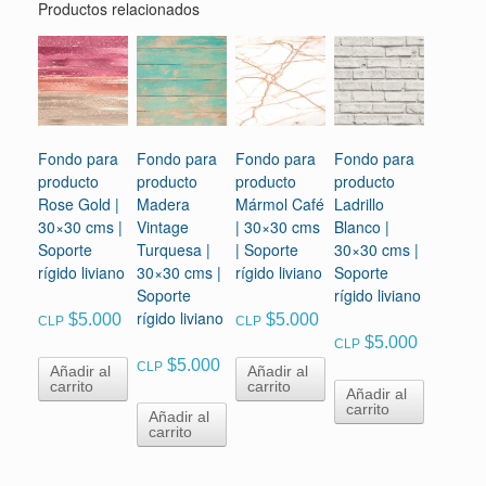
Productos relacionados
Fondo para
Fondo para
Fondo para
Fondo para
producto
producto
producto
producto
Rose Gold |
Madera
Mármol Café
Ladrillo
30×30 cms |
Vintage
| 30×30 cms
Blanco |
Soporte
Turquesa |
| Soporte
30×30 cms |
rígido liviano
30×30 cms |
rígido liviano
Soporte
Soporte
rígido liviano
rígido liviano
$
5.000
$
5.000
CLP
CLP
$
5.000
CLP
$
5.000
CLP
Añadir al
Añadir al
carrito
carrito
Añadir al
carrito
Añadir al
carrito