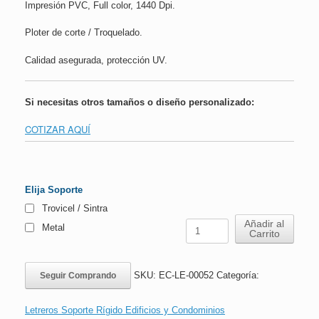
Impresión PVC, Full color, 1440 Dpi.
Ploter de corte / Troquelado.
Calidad asegurada, protección UV.
Si necesitas otros tamaños o diseño personalizado:
COTIZAR AQUÍ
Elija Soporte
Trovicel / Sintra
Letrero
Añadir al
Metal
Carrito
Botar
Papel
al
SKU:
EC-LE-00052
Categoría:
Seguir Comprando
Basurero
No
al
Letreros Soporte Rígido Edificios y Condominios
WC