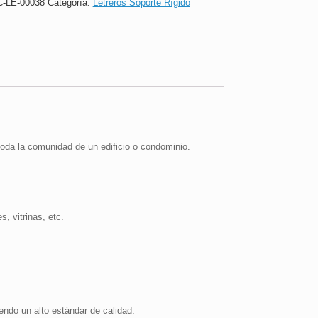
-LE-00038
Categoría:
Letreros Soporte Rígido
16x24cm
cantidad
oda la comunidad de un edificio o condominio.
, vitrinas, etc.
endo un alto estándar de calidad.