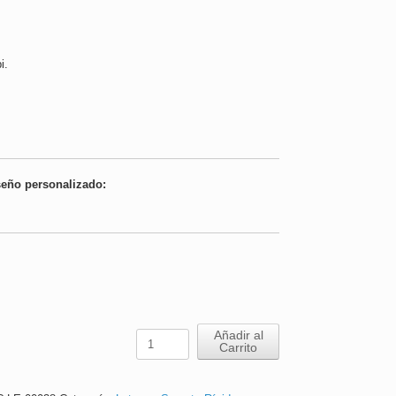
i.
seño personalizado:
Letrero
Añadir al
Carrito
Estamos
Filmando
|