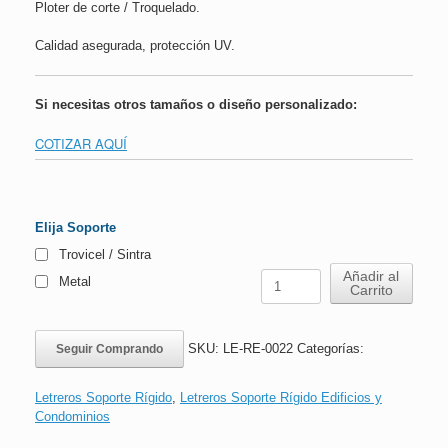
Ploter de corte / Troquelado.
Calidad asegurada, protección UV.
Si necesitas otros tamaños o diseño personalizado:
COTIZAR AQUÍ
Elija Soporte
Trovicel / Sintra
Letrero
Añadir al
Metal
Carrito
Horario
Cancha
Baby
SKU:
LE-RE-0022
Categorías:
Seguir Comprando
Fútbol
|
30x20
Letreros Soporte Rígido
,
Letreros Soporte Rígido Edificios y
cms
Condominios
cantidad