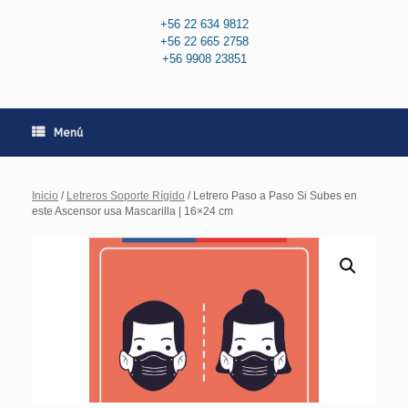
+56 22 634 9812
+56 22 665 2758
+56 9908 23851
Menú
Inicio
/
Letreros Soporte Rígido
/ Letrero Paso a Paso Si Subes en
este Ascensor usa Mascarilla | 16×24 cm