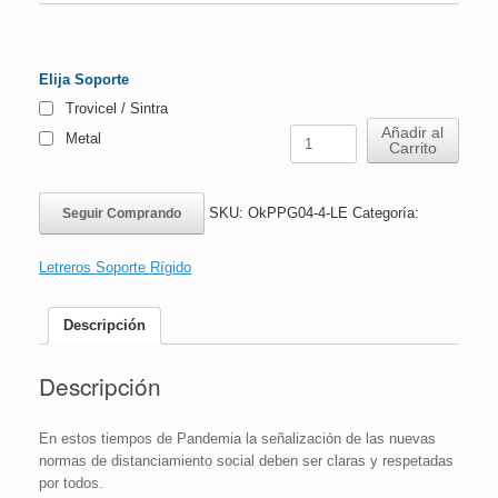
Elija Soporte
Trovicel / Sintra
Letrero
Añadir al
Metal
Carrito
Paso
a
Paso
SKU:
OkPPG04-4-LE
Categoría:
Seguir Comprando
Si
Subes
en
Letreros Soporte Rígido
este
Ascensor
usa
Descripción
Mascarilla
|
Descripción
16x24
cm
cantidad
En estos tiempos de Pandemia la señalización de las nuevas
normas de distanciamiento social deben ser claras y respetadas
por todos.