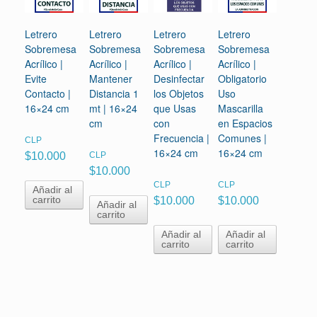
Letrero
Letrero
Letrero
Letrero
Sobremesa
Sobremesa
Sobremesa
Sobremesa
Acrílico |
Acrílico |
Acrílico |
Acrílico |
Evite
Mantener
Desinfectar
Obligatorio
Contacto |
Distancia 1
los Objetos
Uso
16×24 cm
mt | 16×24
que Usas
Mascarilla
cm
con
en Espacios
Frecuencia |
Comunes |
CLP
16×24 cm
16×24 cm
$
10.000
CLP
$
10.000
CLP
CLP
Añadir al
carrito
$
10.000
$
10.000
Añadir al
carrito
Añadir al
Añadir al
carrito
carrito