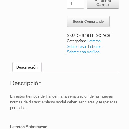
Letrero
Añadir al
Carrito
Sobremesa
Acrílico
|
Seguir Comprando
Correcta
Higiene
de
SKU:
Ok9-16-LE-SO-ACRI
Manos
Categorías:
Letreros
|
Sobremesa
,
Letreros
16x24
Sobremesa Acrílico
cm
cantidad
Descripción
Descripción
En estos tiempos de Pandemia la señalización de las nuevas
normas de distanciamiento social deben ser claras y respetadas
por todos.
Letreros Sobremesa: