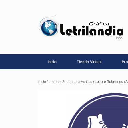
Saltar
al
contenido
Inicio
Tienda Virtual
Pro
Inicio
/
Letreros Sobremesa Acrílico
/ Letrero Sobremesa Ac