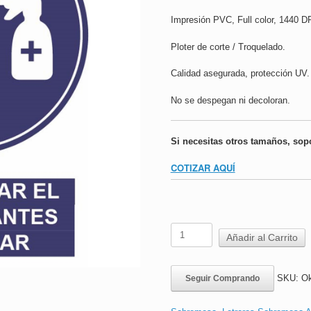
Impresión PVC, Full color, 1440 DP
Ploter de corte / Troquelado.
Calidad asegurada, protección UV.
No se despegan ni decoloran.
Si necesitas otros tamaños, sop
COTIZAR AQUÍ
Letrero
Añadir al Carrito
Sobremesa
Acrílico
|
SKU:
Ok
Seguir Comprando
Desinfectar
Calzado
Antes