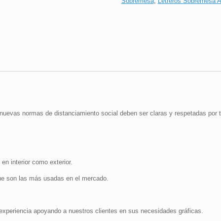
Sobremesa
,
Letreros Sobremesa Ac
de
Entrar
|
16x24
cm
cantidad
nuevas normas de distanciamiento social deben ser claras y respetadas por 
 en interior como exterior.
e son las más usadas en el mercado.
periencia apoyando a nuestros clientes en sus necesidades gráficas.