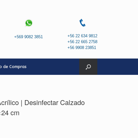
+56 22 634 9812
+569 9082 3851
+56 22 665 2758
+56 9908 23851
to de Compras
rílico | Desinfectar Calzado
6×24 cm