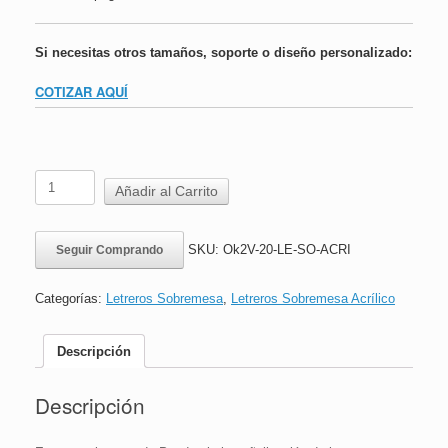
Si necesitas otros tamaños, soporte o diseño personalizado:
COTIZAR AQUÍ
Letrero
Añadir al Carrito
Sobremesa
Acrílico
|
SKU:
Ok2V-20-LE-SO-ACRI
Seguir Comprando
Obligatorio
Lavarse
las
Categorías:
Letreros Sobremesa
,
Letreros Sobremesa Acrílico
Manos
|
16x24
Descripción
cm
cantidad
Descripción