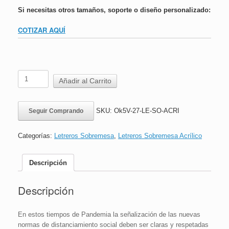
Si necesitas otros tamaños, soporte o diseño personalizado:
COTIZAR AQUÍ
Letrero
Añadir al Carrito
Sobremesa
Acrílico
|
SKU:
Ok5V-27-LE-SO-ACRI
Seguir Comprando
Obligatorio
usar
Pediluvio
Categorías:
Letreros Sobremesa
,
Letreros Sobremesa Acrílico
|
16x24
cm
Descripción
cantidad
Descripción
En estos tiempos de Pandemia la señalización de las nuevas
normas de distanciamiento social deben ser claras y respetadas