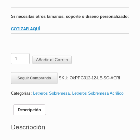
Si necesitas otros tamaños, soporte o diseño personalizado:
COTIZAR AQUÍ
Letrero
Añadir al Carrito
Sobremesa
Acrílico
|
SKU:
OkPPG012-12-LE-SO-ACRI
Seguir Comprando
Paso
a
Paso
Categorías:
Letreros Sobremesa
,
Letreros Sobremesa Acrílico
Cantidad
Máxima
de
Descripción
Personas
|
Descripción
16x24
cm
cantidad