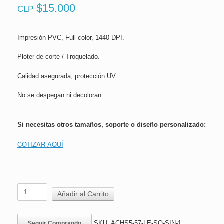
$
15.000
CLP
Impresión PVC, Full color, 1440 DPI.
Ploter de corte / Troquelado.
Calidad asegurada, protección UV.
No se despegan ni decoloran.
Si necesitas otros tamaños, soporte o diseño personalizado:
COTIZAR AQUÍ
Letrero
Añadir al Carrito
Sobremesa
Sintra
|
SKU:
ACHS5-57-LE-SO-SIN-1
Seguir Comprando