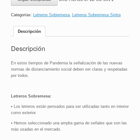
ACHS
|
Desinfectar
Categorías:
Letreros Sobremesa
,
Letreros Sobremesa Sintra
las
Manos
con
Descripción
Alcohol
Gel
Descripción
|
18x36
cm
En estos tiempos de Pandemia la señalización de las nuevas
cantidad
normas de distanciamiento social deben ser claras y respetadas
por todos.
Letreros Sobremesa:
• Los letreros están pensados para ser utilizadas tanto en interior
como exterior.
• Hemos seleccionado una amplia gama de señales que son las
más usadas en el mercado.