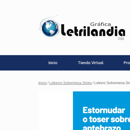
Saltar
al
contenido
Inicio
Tienda Virtual
Pro
Inicio
/
Letreros Sobremesa Sintra
/ Letrero Sobremesa Sin