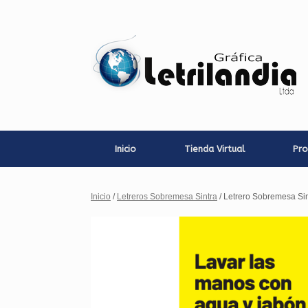
Saltar
al
contenido
Inicio
Tienda Virtual
Pro
Inicio
/
Letreros Sobremesa Sintra
/ Letrero Sobremesa Si