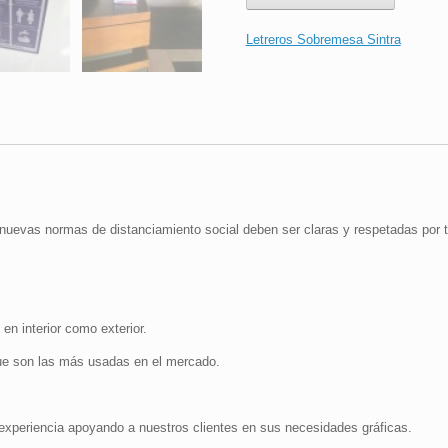
|
Lavar
Letreros Sobremesa Sintra
Manos
con
Agua
y
Jabón
|
18x36
cm
cantidad
nuevas normas de distanciamiento social deben ser claras y respetadas por 
 en interior como exterior.
e son las más usadas en el mercado.
periencia apoyando a nuestros clientes en sus necesidades gráficas.