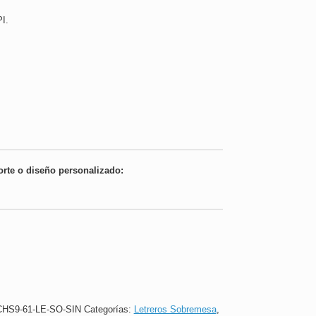
I.
orte o diseño personalizado:
HS9-61-LE-SO-SIN
Categorías:
Letreros Sobremesa
,