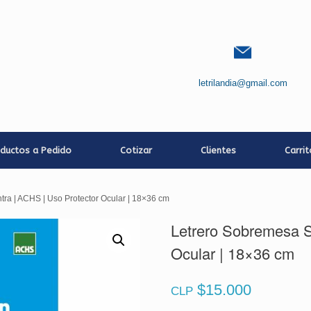
letrilandia@gmail.com
ductos a Pedido
Cotizar
Clientes
Carri
tra | ACHS | Uso Protector Ocular | 18×36 cm
Letrero Sobremesa S
Ocular | 18×36 cm
$
15.000
CLP