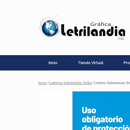
Saltar
al
contenido
Inicio
Tienda Virtual
Pro
Inicio
/
Letreros Sobremesa Sintra
/ Letrero Sobremesa Sin