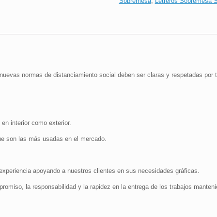
Sobremesa
,
Letreros Sobremesa S
Protector
Ocular
|
18x36
cm
cantidad
nuevas normas de distanciamiento social deben ser claras y respetadas por 
 en interior como exterior.
e son las más usadas en el mercado.
periencia apoyando a nuestros clientes en sus necesidades gráficas.
promiso, la responsabilidad y la rapidez en la entrega de los trabajos manteni