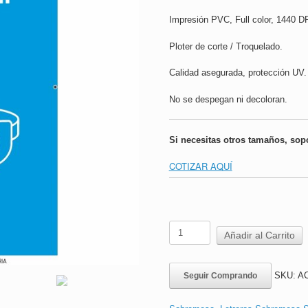
Impresión PVC, Full color, 1440 DP
Ploter de corte / Troquelado.
Calidad asegurada, protección UV.
No se despegan ni decoloran.
Si necesitas otros tamaños, sop
COTIZAR AQUÍ
Letrero
Añadir al Carrito
Sobremesa
Sintra
|
SKU:
AC
Seguir Comprando
ACHS
|
Uso