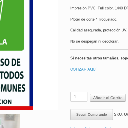
Impresión PVC, Full color, 1440 DP
Ploter de corte / Troquelado.
Calidad asegurada, protección UV.
No se despegan ni decoloran.
Si necesitas otros tamaños, sop
COTIZAR AQUÍ
Letrero
Añadir al Carrito
Sobremesa
Sintra
|
SKU:
Ok
Seguir Comprando
Obligatorio
Uso
Mascarilla