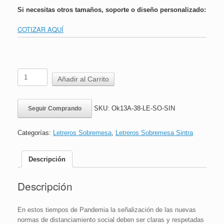
Si necesitas otros tamaños, soporte o diseño personalizado:
COTIZAR AQUÍ
Letrero
Añadir al Carrito
Sobremesa
SIntra
|
SKU:
Ok13A-38-LE-SO-SIN
Seguir Comprando
Zona
de
Desinfección
Categorías:
Letreros Sobremesa
,
Letreros Sobremesa Sintra
|
16x24
cm
Descripción
cantidad
Descripción
En estos tiempos de Pandemia la señalización de las nuevas
normas de distanciamiento social deben ser claras y respetadas