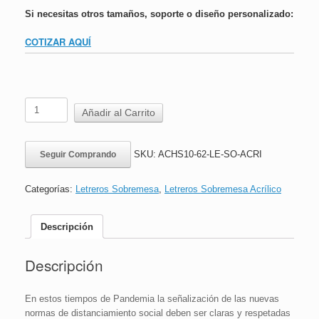
Si necesitas otros tamaños, soporte o diseño personalizado:
COTIZAR AQUÍ
Letrero
Añadir al Carrito
Sobremesa
Acrílico
|
SKU:
ACHS10-62-LE-SO-ACRI
Seguir Comprando
ACHS
|
Mantener
Categorías:
Letreros Sobremesa
,
Letreros Sobremesa Acrílico
Distancia
|
18x36
Descripción
cm
cantidad
Descripción
En estos tiempos de Pandemia la señalización de las nuevas
normas de distanciamiento social deben ser claras y respetadas