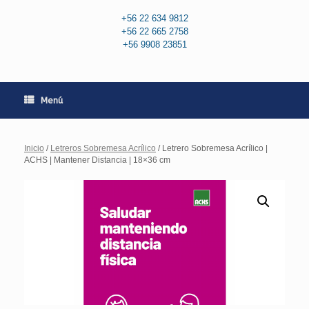
+56 22 634 9812
+56 22 665 2758
+56 9908 23851
Menú
Inicio
/
Letreros Sobremesa Acrílico
/ Letrero Sobremesa Acrílico |
ACHS | Mantener Distancia | 18×36 cm