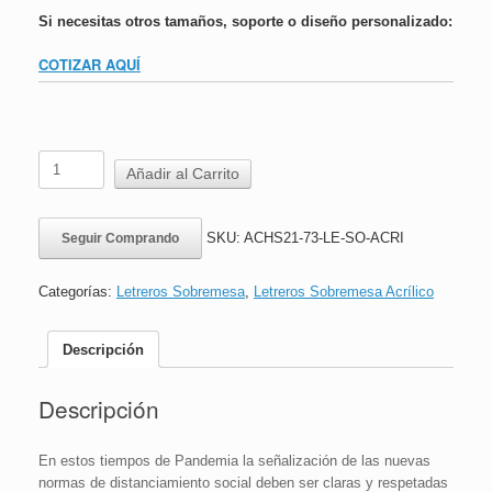
Si necesitas otros tamaños, soporte o diseño personalizado:
COTIZAR AQUÍ
Letrero
Añadir al Carrito
Sobremesa
Acrílico
|
SKU:
ACHS21-73-LE-SO-ACRI
Seguir Comprando
ACHS
|
Uso
Categorías:
Letreros Sobremesa
,
Letreros Sobremesa Acrílico
Mascarilla
|
18x36
Descripción
cm
cantidad
Descripción
En estos tiempos de Pandemia la señalización de las nuevas
normas de distanciamiento social deben ser claras y respetadas