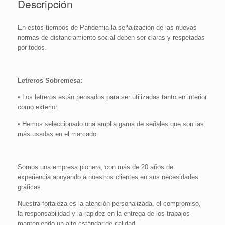
Descripción
ser
Limpiado
y
En estos tiempos de Pandemia la señalización de las nuevas
Desinfectado
normas de distanciamiento social deben ser claras y respetadas
al
por todos.
Menos
Una
Vez
al
Letreros Sobremesa:
Día
• Los letreros están pensados para ser utilizadas tanto en interior
|
como exterior.
16x24
cm
• Hemos seleccionado una amplia gama de señales que son las
cantidad
más usadas en el mercado.
Somos una empresa pionera, con más de 20 años de
experiencia apoyando a nuestros clientes en sus necesidades
gráficas.
Nuestra fortaleza es la atención personalizada, el compromiso,
la responsabilidad y la rapidez en la entrega de los trabajos
manteniendo un alto estándar de calidad.