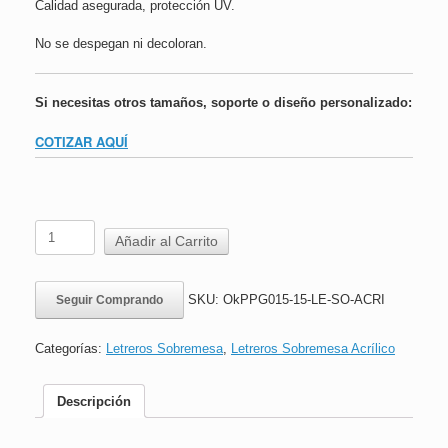
Calidad asegurada, protección UV.
No se despegan ni decoloran.
Si necesitas otros tamaños, soporte o diseño personalizado:
COTIZAR AQUÍ
Letrero
Añadir al Carrito
Sobremesa
Acrílico
|
SKU:
OkPPG015-15-LE-SO-ACRI
Seguir Comprando
Paso
a
Paso
Categorías:
Letreros Sobremesa
,
Letreros Sobremesa Acrílico
Tu
Lugar
de
Descripción
Trabajo
Debe