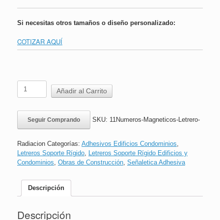
Si necesitas otros tamaños o diseño personalizado:
COTIZAR AQUÍ
11
Añadir al Carrito
Números
UV
Magnéticos
SKU:
11Numeros-Magneticos-Letrero-
Seguir Comprando
para
Letrero
Radiación
Radiacion
Categorías:
Adhesivos Edificios Condominios
,
cantidad
Letreros Soporte Rígido
,
Letreros Soporte Rígido Edificios y
Condominios
,
Obras de Construcción
,
Señaletica Adhesiva
Descripción
Descripción