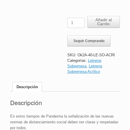
Letrero
Añadir al
Carrito
Sobremesa
Acrílico
|
Seguir Comprando
Obligatorio
Lavarse
las
SKU:
Ok2A-40-LE-SO-ACRI
Manos
Categorías:
Letreros
|
Sobremesa
,
Letreros
16x24
Sobremesa Acrílico
cms
cantidad
Descripción
Descripción
En estos tiempos de Pandemia la señalización de las nuevas
normas de distanciamiento social deben ser claras y respetadas
por todos.