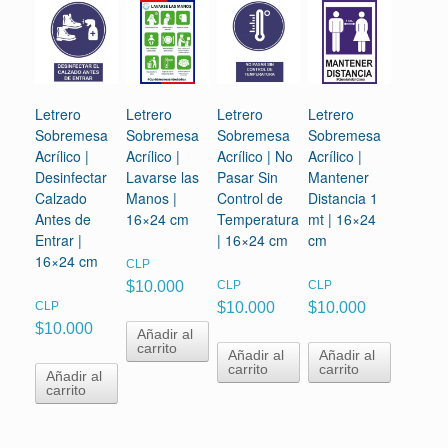
Letrero
Letrero
Letrero
Letrero
Sobremesa
Sobremesa
Sobremesa
Sobremesa
Acrílico |
Acrílico |
Acrílico | No
Acrílico |
Desinfectar
Lavarse las
Pasar Sin
Mantener
Calzado
Manos |
Control de
Distancia 1
Antes de
16×24 cm
Temperatura
mt | 16×24
Entrar |
| 16×24 cm
cm
16×24 cm
CLP
$
10.000
CLP
CLP
CLP
$
10.000
$
10.000
$
10.000
Añadir al
carrito
Añadir al
Añadir al
carrito
carrito
Añadir al
carrito